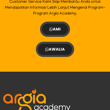
Customer Service Kami Siap Membantu Anda untuk
Mendapatkan Informasi Lebih Lanjut Mengenai Program-
Program Argia Academy.
AMI
AWALIA