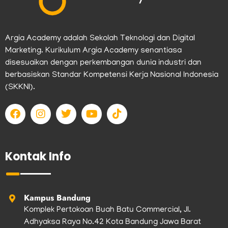
Argia Academy adalah Sekolah Teknologi dan Digital
Marketing. Kurikulum Argia Academy senantiasa
disesuaikan dengan perkembangan dunia industri dan
berbasiskan Standar Kompetensi Kerja Nasional Indonesia
(SKKNI).
F
I
T
Y
T
a
n
w
o
i
c
s
i
u
k
e
t
t
t
t
b
a
t
u
o
Kontak Info
o
g
e
b
k
o
r
r
e
k
a
m
Kampus Bandung
Komplek Pertokoan Buah Batu Commercial, Jl.
Adhyaksa Raya No.42 Kota Bandung Jawa Barat