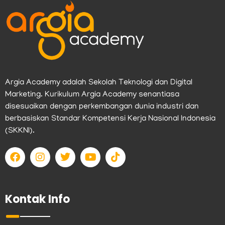
Argia Academy adalah Sekolah Teknologi dan Digital
Marketing. Kurikulum Argia Academy senantiasa
disesuaikan dengan perkembangan dunia industri dan
berbasiskan Standar Kompetensi Kerja Nasional Indonesia
(SKKNI).
F
I
T
Y
T
a
n
w
o
i
c
s
i
u
k
e
t
t
t
t
b
a
t
u
o
Kontak Info
o
g
e
b
k
o
r
r
e
k
a