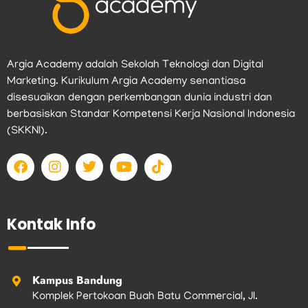
Argia Academy adalah Sekolah Teknologi dan Digital
Marketing. Kurikulum Argia Academy senantiasa
disesuaikan dengan perkembangan dunia industri dan
berbasiskan Standar Kompetensi Kerja Nasional Indonesia
(SKKNI).
F
I
T
Y
T
a
n
w
o
i
c
s
i
u
k
e
t
t
t
t
b
a
t
u
o
Kontak Info
o
g
e
b
k
o
r
r
e
k
a
m
Kampus Bandung
Komplek Pertokoan Buah Batu Commercial, Jl.