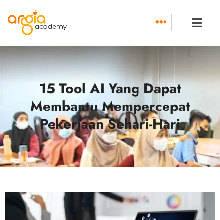
Skip
to
content
15 Tool AI Yang Dapat
Membantu Mempercepat
Pekerjaan Sehari-Hari