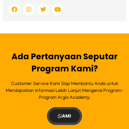
F
I
T
Y
a
n
w
o
c
s
i
u
e
t
t
t
b
a
t
u
o
g
e
b
o
r
r
e
k
a
m
Ada Pertanyaan Seputar
Program Kami?
Customer Service Kami Siap Membantu Anda untuk
Mendapatkan Informasi Lebih Lanjut Mengenai Program-
Program Argia Academy.
AMI