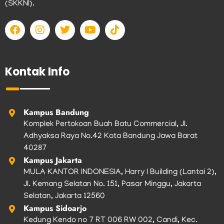
(SKKNI).
F
I
T
Y
T
a
n
w
o
i
c
s
i
u
k
e
t
t
t
t
b
a
t
u
o
Kontak Info
o
g
e
b
k
o
r
r
e
k
a
m
Kampus Bandung
Komplek Pertokoan Buah Batu Commercial, Jl.
Adhyaksa Raya No.42 Kota Bandung Jawa Barat
40287
Kampus Jakarta
MULA KANTOR INDONESIA, Harry I Building (Lantai 2),
Jl. Kemang Selatan No. 151, Pasar Minggu, Jakarta
Selatan, Jakarta 12560
Kampus Sidoarjo
Kedung Kendo no 7 RT 006 RW 002, Candi, Kec.