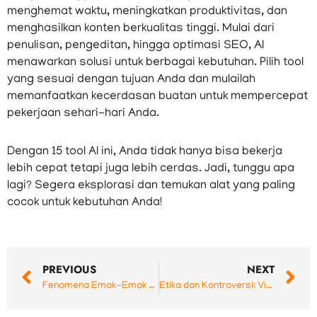
menghemat waktu, meningkatkan produktivitas, dan
menghasilkan konten berkualitas tinggi. Mulai dari
penulisan, pengeditan, hingga optimasi SEO, AI
menawarkan solusi untuk berbagai kebutuhan. Pilih tool
yang sesuai dengan tujuan Anda dan mulailah
memanfaatkan kecerdasan buatan untuk mempercepat
pekerjaan sehari-hari Anda.
Dengan 15 tool AI ini, Anda tidak hanya bisa bekerja
lebih cepat tetapi juga lebih cerdas. Jadi, tunggu apa
lagi? Segera eksplorasi dan temukan alat yang paling
cocok untuk kebutuhan Anda!
Prev
N
PREVIOUS
NEXT
Fenomena Emak-Emak Facebook Pro: Memahami Strategi Konten yang Efektif di Media Sosial
Etika dan Kontroversi: Video Klip “Iclik Cinta” di Perpustakaan Nasional Bung Karno