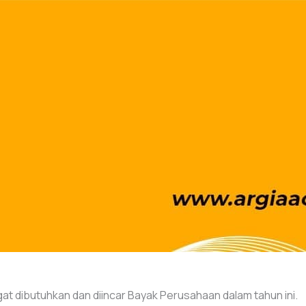
gat dibutuhkan dan diincar Bayak Perusahaan dalam tahun ini.