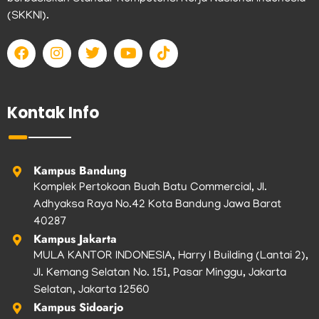
(SKKNI).
F
I
T
Y
T
a
n
w
o
i
c
s
i
u
k
e
t
t
t
t
b
a
t
u
o
Kontak Info
o
g
e
b
k
o
r
r
e
k
a
m
Kampus Bandung
Komplek Pertokoan Buah Batu Commercial, Jl.
Adhyaksa Raya No.42 Kota Bandung Jawa Barat
40287
Kampus Jakarta
MULA KANTOR INDONESIA, Harry I Building (Lantai 2),
Jl. Kemang Selatan No. 151, Pasar Minggu, Jakarta
Selatan, Jakarta 12560
Kampus Sidoarjo