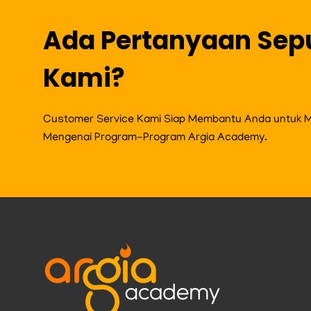
Ada Pertanyaan Sep
Kami?
Customer Service Kami Siap Membantu Anda untuk Me
Mengenai Program-Program Argia Academy.