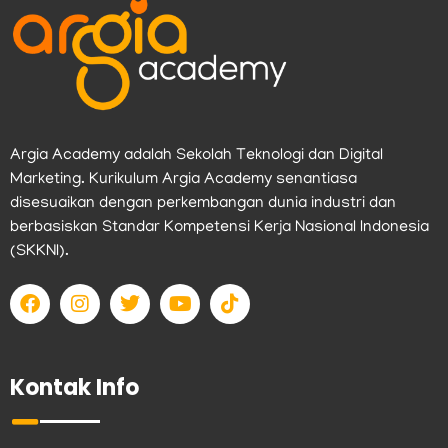
Argia Academy adalah Sekolah Teknologi dan Digital
Marketing. Kurikulum Argia Academy senantiasa
disesuaikan dengan perkembangan dunia industri dan
berbasiskan Standar Kompetensi Kerja Nasional Indonesia
(SKKNI).
F
I
T
Y
T
a
n
w
o
i
c
s
i
u
k
e
t
t
t
t
b
a
t
u
o
Kontak Info
o
g
e
b
k
o
r
r
e
k
a