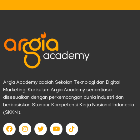
Argia Academy adalah Sekolah Teknologi dan Digital
Marketing. Kurikulum Argia Academy senantiasa
disesuaikan dengan perkembangan dunia industri dan
berbasiskan Standar Kompetensi Kerja Nasional Indonesia
(SKKNI).
F
I
T
Y
T
a
n
w
o
i
c
s
i
u
k