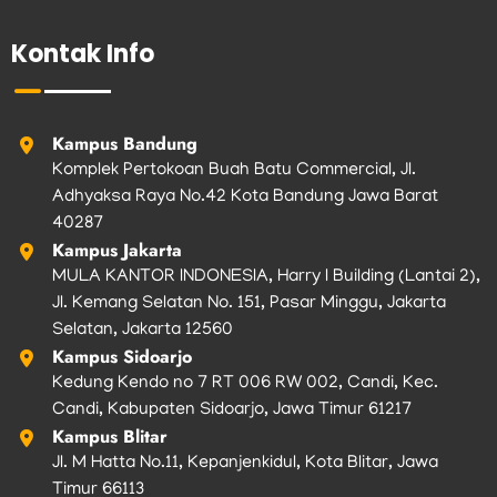
e
t
t
t
t
b
a
t
u
o
Kontak Info
o
g
e
b
k
o
r
r
e
k
a
m
Kampus Bandung
Komplek Pertokoan Buah Batu Commercial, Jl.
Adhyaksa Raya No.42 Kota Bandung Jawa Barat
40287
Kampus Jakarta
MULA KANTOR INDONESIA, Harry I Building (Lantai 2),
Jl. Kemang Selatan No. 151, Pasar Minggu, Jakarta
Selatan, Jakarta 12560
Kampus Sidoarjo
Kedung Kendo no 7 RT 006 RW 002, Candi, Kec.
Candi, Kabupaten Sidoarjo, Jawa Timur 61217
Kampus Blitar
Jl. M Hatta No.11, Kepanjenkidul, Kota Blitar, Jawa
Timur 66113