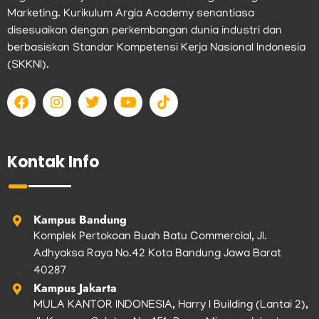
Marketing. Kurikulum Argia Academy senantiasa
disesuaikan dengan perkembangan dunia industri dan
berbasiskan Standar Kompetensi Kerja Nasional Indonesia
(SKKNI).
F
I
T
Y
T
a
n
w
o
i
c
s
i
u
k
e
t
t
t
t
b
a
t
u
o
Kontak Info
o
g
e
b
k
o
r
r
e
k
a
m
Kampus Bandung
Komplek Pertokoan Buah Batu Commercial, Jl.
Adhyaksa Raya No.42 Kota Bandung Jawa Barat
40287
Kampus Jakarta
MULA KANTOR INDONESIA, Harry I Building (Lantai 2),