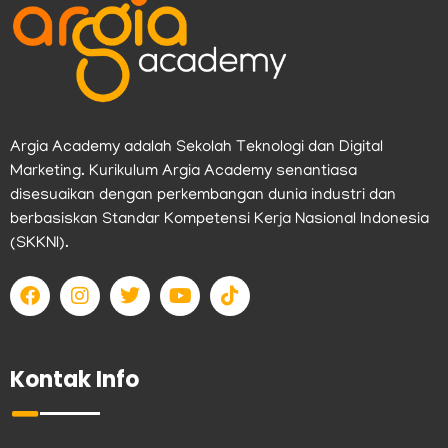
Argia Academy adalah Sekolah Teknologi dan Digital
Marketing. Kurikulum Argia Academy senantiasa
disesuaikan dengan perkembangan dunia industri dan
berbasiskan Standar Kompetensi Kerja Nasional Indonesia
(SKKNI).
F
I
T
Y
T
a
n
w
o
i
c
s
i
u
k
e
t
t
t
t
b
a
t
u
o
Kontak Info
o
g
e
b
k
o
r
r
e
k
a
m