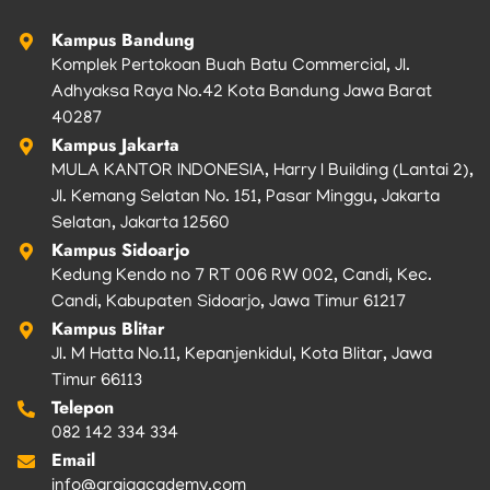
k
a
m
Kampus Bandung
Komplek Pertokoan Buah Batu Commercial, Jl.
Adhyaksa Raya No.42 Kota Bandung Jawa Barat
40287
Kampus Jakarta
MULA KANTOR INDONESIA, Harry I Building (Lantai 2),
Jl. Kemang Selatan No. 151, Pasar Minggu, Jakarta
Selatan, Jakarta 12560
Kampus Sidoarjo
Kedung Kendo no 7 RT 006 RW 002, Candi, Kec.
Candi, Kabupaten Sidoarjo, Jawa Timur 61217
Kampus Blitar
Jl. M Hatta No.11, Kepanjenkidul, Kota Blitar, Jawa
Timur 66113
Telepon
082 142 334 334
Email
info@argiaacademy.com