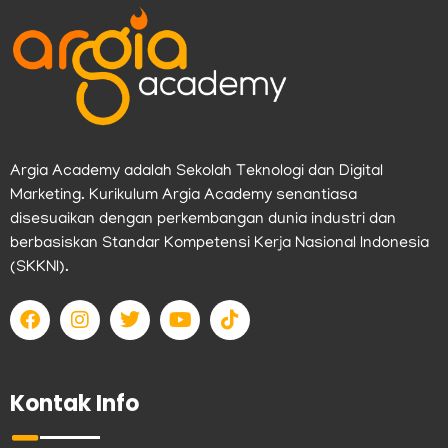
Argia Academy adalah Sekolah Teknologi dan Digital
Marketing. Kurikulum Argia Academy senantiasa
disesuaikan dengan perkembangan dunia industri dan
berbasiskan Standar Kompetensi Kerja Nasional Indonesia
(SKKNI).
F
I
T
Y
T
a
n
w
o
i
c
s
i
u
k
e
t
t
t
t
b
a
t
u
o
Kontak Info
o
g
e
b
k
o
r
r
e