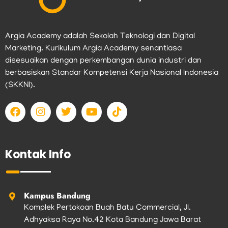
Argia Academy adalah Sekolah Teknologi dan Digital
Marketing. Kurikulum Argia Academy senantiasa
disesuaikan dengan perkembangan dunia industri dan
berbasiskan Standar Kompetensi Kerja Nasional Indonesia
(SKKNI).
F
I
T
Y
T
a
n
w
o
i
c
s
i
u
k
e
t
t
t
t
b
a
t
u
o
Kontak Info
o
g
e
b
k
o
r
r
e
k
a
m
Kampus Bandung
Komplek Pertokoan Buah Batu Commercial, Jl.
Adhyaksa Raya No.42 Kota Bandung Jawa Barat