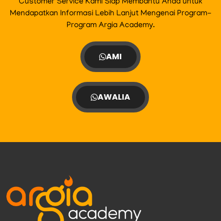
Customer Service Kami Siap Membantu Anda untuk
Mendapatkan Informasi Lebih Lanjut Mengenai Program-
Program Argia Academy.
AMI
AWALIA