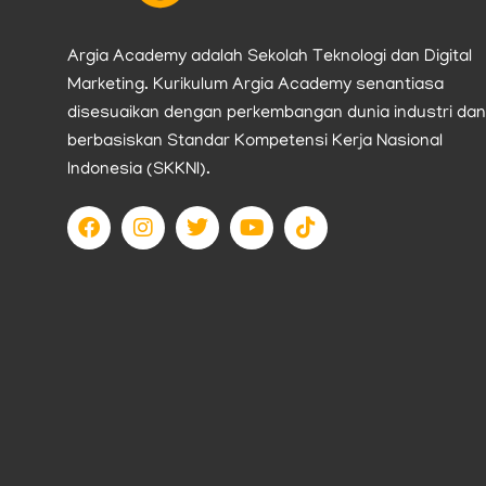
Argia Academy adalah Sekolah Teknologi dan Digital
Marketing. Kurikulum Argia Academy senantiasa
disesuaikan dengan perkembangan dunia industri dan
berbasiskan Standar Kompetensi Kerja Nasional
Indonesia (SKKNI).
F
I
T
Y
T
a
n
w
o
i
c
s
i
u
k
e
t
t
t
t
b
a
t
u
o
o
g
e
b
k
o
r
r
e
k
a
m