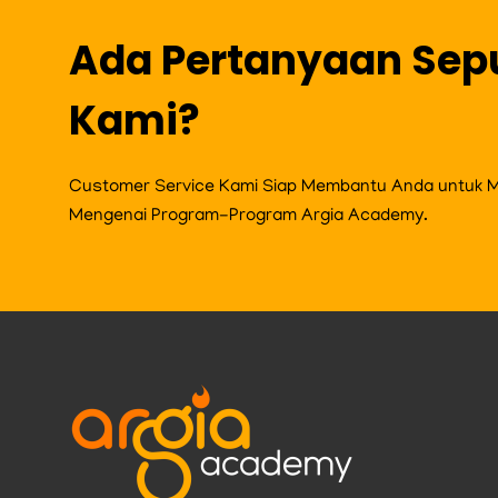
Ada Pertanyaan Sep
Kami?
Customer Service Kami Siap Membantu Anda untuk Me
Mengenai Program-Program Argia Academy.