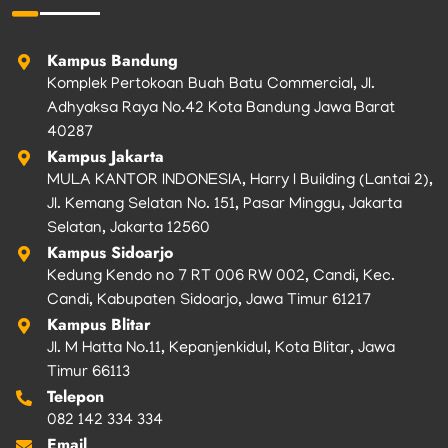
o
r
r
e
k
a
m
Kampus Bandung
Komplek Pertokoan Buah Batu Commercial, Jl.
Adhyaksa Raya No.42 Kota Bandung Jawa Barat
40287
Kampus Jakarta
MULA KANTOR INDONESIA, Harry I Building (Lantai 2),
Jl. Kemang Selatan No. 151, Pasar Minggu, Jakarta
Selatan, Jakarta 12560
Kampus Sidoarjo
Kedung Kendo no 7 RT 006 RW 002, Candi, Kec.
Candi, Kabupaten Sidoarjo, Jawa Timur 61217
Kampus Blitar
Jl. M Hatta No.11, Kepanjenkidul, Kota Blitar, Jawa
Timur 66113
Telepon
082 142 334 334
Email