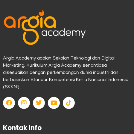
Argia Academy adalah Sekolah Teknologi dan Digital
Marketing. Kurikulum Argia Academy senantiasa
disesuaikan dengan perkembangan dunia industri dan
berbasiskan Standar Kompetensi Kerja Nasional Indonesia
(SKKNI).
F
I
T
Y
T
a
n
w
o
i
c
s
i
u
k
e
t
t
t
t
b
a
t
u
o
Kontak Info
o
g
e
b
k