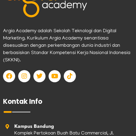
Argia Academy adalah Sekolah Teknologi dan Digital
Marketing. Kurikulum Argia Academy senantiasa
disesuaikan dengan perkembangan dunia industri dan
berbasiskan Standar Kompetensi Kerja Nasional Indonesia
(SKKNI).
F
I
T
Y
T
a
n
w
o
i
c
s
i
u
k
e
t
t
t
t
b
a
t
u
o
Kontak Info
o
g
e
b
k
o
r
r
e
k
a
m
Kampus Bandung
Komplek Pertokoan Buah Batu Commercial, Jl.