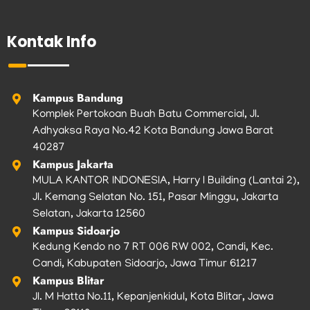
c
s
i
u
k
e
t
t
t
t
b
a
t
u
o
Kontak Info
o
g
e
b
k
o
r
r
e
k
a
m
Kampus Bandung
Komplek Pertokoan Buah Batu Commercial, Jl.
Adhyaksa Raya No.42 Kota Bandung Jawa Barat
40287
Kampus Jakarta
MULA KANTOR INDONESIA, Harry I Building (Lantai 2),
Jl. Kemang Selatan No. 151, Pasar Minggu, Jakarta
Selatan, Jakarta 12560
Kampus Sidoarjo
Kedung Kendo no 7 RT 006 RW 002, Candi, Kec.
Candi, Kabupaten Sidoarjo, Jawa Timur 61217
Kampus Blitar
Jl. M Hatta No.11, Kepanjenkidul, Kota Blitar, Jawa