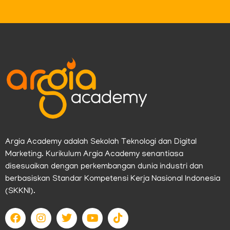
Argia Academy adalah Sekolah Teknologi dan Digital
Marketing. Kurikulum Argia Academy senantiasa
disesuaikan dengan perkembangan dunia industri dan
berbasiskan Standar Kompetensi Kerja Nasional Indonesia
(SKKNI).
F
I
T
Y
T
a
n
w
o
i