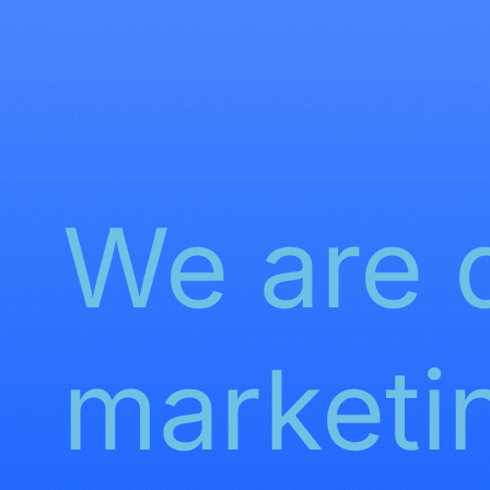
We are d
marketi