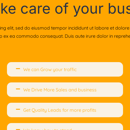
ke care of your bu
ing elit, sed do eiusmod tempor incididunt ut labore et dolo
uip ex ea commodo consequat. Duis aute irure dolor in reprehen
We can Grow your traffic
We Drive More Sales and business
Get Quality Leads for more profits