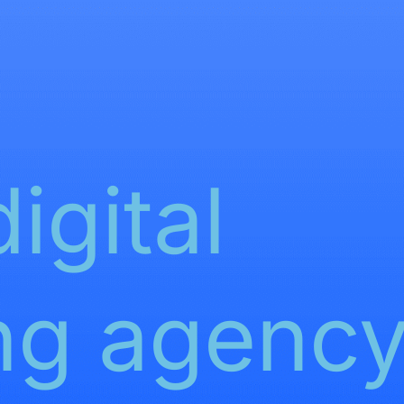
igital
ng agenc