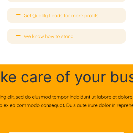
Get Quality Leads for more profits
We know how to stand
ke care of your bu
ing elit, sed do eiusmod tempor incididunt ut labore et dolo
uip ex ea commodo consequat. Duis aute irure dolor in reprehen