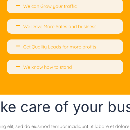
We can Grow your traffic
We Drive More Sales and business
Get Quality Leads for more profits
We know how to stand
ke care of your bu
ing elit, sed do eiusmod tempor incididunt ut labore et dolo